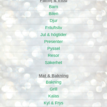
Familj & fritid
Barn
Bilen
Djur
Friluftsliv
Jul & högtider
Presenter
Pyssel
Resor
Säkerhet
Mat & Bakning
Bakning
Grill
Kalas
Kyl & Frys