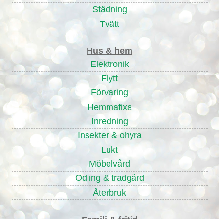
Städning
Tvätt
Hus & hem
Elektronik
Flytt
Förvaring
Hemmafixa
Inredning
Insekter & ohyra
Lukt
Möbelvård
Odling & trädgård
Återbruk