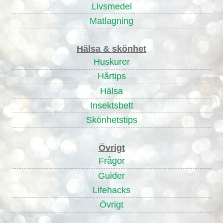
Livsmedel
Matlagning
Hälsa & skönhet
Huskurer
Hårtips
Hälsa
Insektsbett
Skönhetstips
Övrigt
Frågor
Guider
Lifehacks
Övrigt