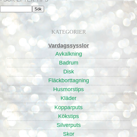
KATEGORIER
Vardagssysslor
Avkalkning
Badrum
Disk
Fläckborttagning
Husmorstips
Kläder
Kopparputs
Kökstips
Silverputs
Skor