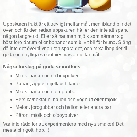
Uppskuren frukt är ett trevligt mellanmål, men ibland blir det
över, och är den redan uppskuren håller den inte att spara
någon längre tid. Eller så har man mjölk som närmar sig
bäst-före-datum eller bananer som blivit bli för bruna. Släng
då inte det överblivna utan spara det, och mixa ihop det till
goda och nyttiga smoothies nästa mellanmål!
Några förslag på goda smoothies:
Mjölk, banan och o'boypulver
Banan, äpple, mjölk och kanel
Mjölk, banan och jordgubbar
Persika/nektarin, hallon och yoghurt eller mjölk
Melon, jordgubbar och hallon eller andra bär
Päron, mjölk och o'boypulver
Var inte rädd för att experimentera med nya smaker! Det
mesta blir gott ihop. :)