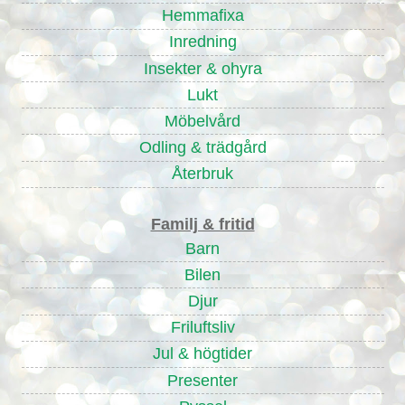
Hemmafixa
Inredning
Insekter & ohyra
Lukt
Möbelvård
Odling & trädgård
Återbruk
Familj & fritid
Barn
Bilen
Djur
Friluftsliv
Jul & högtider
Presenter