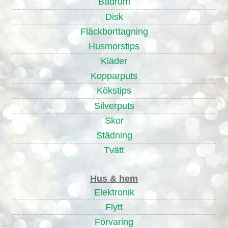
Badrum
Disk
Fläckborttagning
Husmorstips
Kläder
Kopparputs
Kökstips
Silverputs
Skor
Städning
Tvätt
Hus & hem
Elektronik
Flytt
Förvaring